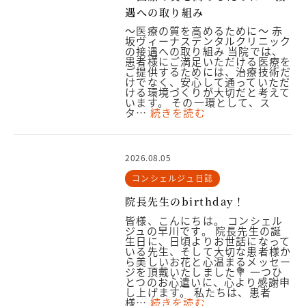
遇への取り組み
～医療の質を高めるために～ 赤
坂ヴィーナスデンタルクリニック
の接遇への取り組み 当院では、
患者様にご満足いただける医療を
ご提供するためには、治療技術だ
けでなく、安心して通っていただ
ける環境づくりが大切だと考えて
います。 その一環として、ス
タ…
続きを読む
2026.08.05
コンシェルジュ日誌
院長先生のbirthday！
皆様、こんにちは。 コンシェル
ジュの早川です。 院長先生の誕
生日に、日頃よりお世話になって
いる先生、そして大切な患者様か
ら美しいお花と心温まるメッセー
ジを頂戴いたしました💐 一つひ
とつのお心遣いに、心より感謝申
し上げます。 私たちは、患者
様…
続きを読む