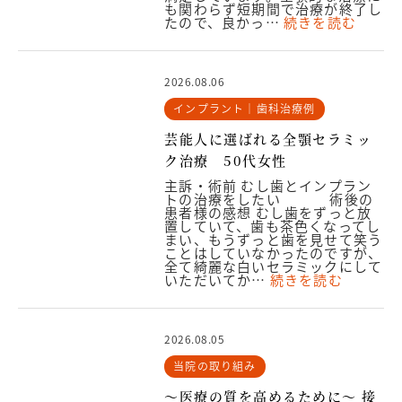
も関わらず短期間で治療が終了し
たので、良かっ…
続きを読む
2026.08.06
インプラント｜歯科治療例
芸能人に選ばれる全顎セラミッ
ク治療 50代女性
主訴・術前 むし歯とインプラン
トの治療をしたい 術後の
患者様の感想 むし歯をずっと放
置していて、歯も茶色くなってし
まい、もうずっと歯を見せて笑う
ことはしていなかったのですが、
全て綺麗な白いセラミックにして
いただいてか…
続きを読む
2026.08.05
当院の取り組み
～医療の質を高めるために～ 接