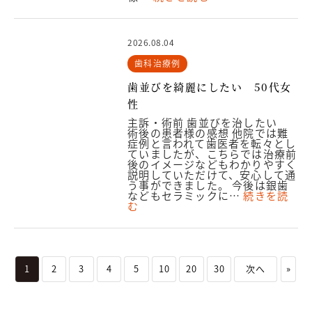
2026.08.04
歯科治療例
歯並びを綺麗にしたい 50代女
性
主訴・術前 歯並びを治したい
術後の患者様の感想 他院では難
症例と言われて歯医者を転々とし
ていましたが、こちらでは治療前
後のイメージなどもわかりやすく
説明していただけて、安心して通
う事ができました。 今後は銀歯
などもセラミックに…
続きを読
む
1
2
3
4
5
10
20
30
次へ
»