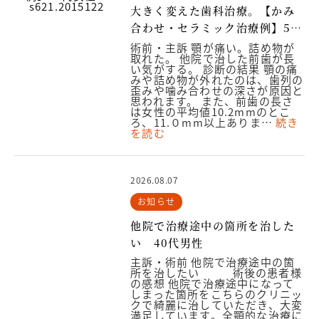
大きく変えた歯科治療。【かみ
合わせ・セラミック治療例】50
代女性 s621.2015122
術前・主訴 顎が痛い。詰め物が
取れた。 他院で治した前歯が長
い気がする。 診断の結果 顎の痛
みや詰め物が外れたのは、歯列の
歪みや噛み合わせの深さが原因と
思われます。 また、前歯の長さ
は女性の平均値10.2mmのとこ
ろ、11.０mm以上ありま…
続き
を読む
2026.08.07
お知らせ
他院で治療途中の箇所を治した
い 40代男性
主訴・術前 他院で治療途中の箇
所を治したい 術後の患者様
の感想 他院で治療途中になって
しまった箇所をこちらのクリニッ
クで綺麗に治していただき、大変
満足しています。全顎的な治療に