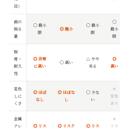
目）
歯の
○
○ 最小
○ 最小
削る
◎ 極小
最小
限
限
量
限
強
度・
◎ 非常
△ やや
◎
○ 高い
耐久
に高い
劣る
高い
性
変色
✕
◎ ほぼ
◎ ほぼな
○ 少な
しに
変色
なし
し
い
くさ
あり
金属
✕
アレ
◎ リス
◎ リスク
◎ リス
リス