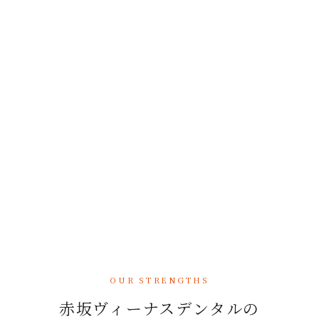
美しい笑顔が、
あなたの人生を変える
審美歯科とは、虫歯や歯周病の治療にとどまらず、歯の白
さ・形・歯並び・歯肉の美しさを総合的に整える歯科治療で
す。
赤坂ヴィーナスデンタルクリニックでは、
噛み合わせや歯の
健康を土台に置いた、長く美しく保てる審美治療
を提供して
います。
OUR STRENGTHS
赤坂ヴィーナスデンタルの