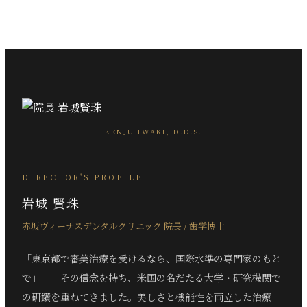
KENJU IWAKI, D.D.S.
DIRECTOR'S PROFILE
岩城 賢珠
赤坂ヴィーナスデンタルクリニック 院長 / 歯学博士
「東京都で審美治療を受けるなら、国際水準の専門家のもと
で」——その信念を持ち、米国の名だたる大学・研究機関で
の研鑽を重ねてきました。美しさと機能性を両立した治療