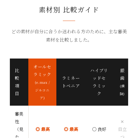
素材別 比較ガイド
どの素材が自分に合うか迷われる方のために、主な審美
素材を比較しました。
オールセ
比
ハイブリ
銀
ラミック
較
ラミネー
ッドセ
歯
(e.max /
項
トベニア
ラミッ
(保
ジルコニ
目
ク
険)
ア)
審美
性
✕
（見
◎ 最高
◎ 最高
○ 良好
目立
た
つ