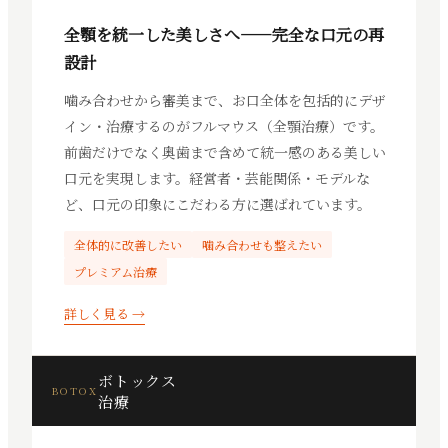
全顎を統一した美しさへ——完全な口元の再
設計
噛み合わせから審美まで、お口全体を包括的にデザ
イン・治療するのがフルマウス（全顎治療）です。
前歯だけでなく奥歯まで含めて統一感のある美しい
口元を実現します。経営者・芸能関係・モデルな
ど、口元の印象にこだわる方に選ばれています。
全体的に改善したい
噛み合わせも整えたい
プレミアム治療
詳しく見る →
ボトックス
BOTOX
治療