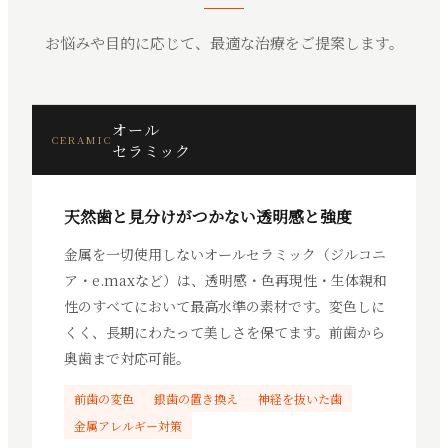
お悩みや目的に応じて、最適な治療をご提案します。
オール
CERAMIC
セラミック
天然歯と見分けがつかない透明感と強度
金属を一切使用しないオールセラミック（ジルコニ
ア・e.maxなど）は、透明感・色再現性・生体親和
性のすべてにおいて最高水準の素材です。変色しに
くく、長期にわたって美しさを保てます。前歯から
奥歯まで対応可能。
前歯の変色
銀歯の置き換え
神経を抜いた歯
金属アレルギー対策