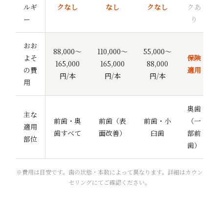
ルギ
クなし
なし
クなし
クあ
ー
り
おお
88,000〜
110,000〜
55,000〜
よそ
保険
165,000
165,000
88,000
の費
適用
円/本
円/本
円/本
用
奥歯
主な
前歯・奥
前歯（表
前歯・小
（一
適用
歯すべて
面改善）
臼歯
部前
部位
歯）
※費用は目安です。歯の状態・本数によって異なります。詳細はカウン
セリングにてご確認ください。