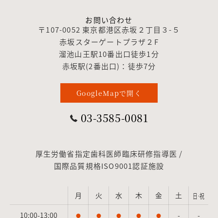
お問い合わせ
〒107-0052 東京都港区赤坂２丁目３-５
赤坂スターゲートプラザ２F
溜池山王駅10番出口徒歩1分
赤坂駅(2番出口)：徒歩7分
GoogleMapで開く
03-3585-0081
厚生労働省指定歯科医師臨床研修指導医 /
国際品質規格ISO9001認証施設
月
火
水
木
金
土
日·祝
10:00-13:00
-
-
●
●
●
●
●