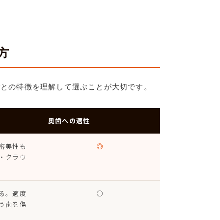
方
ごとの特徴を理解して選ぶことが大切です。
奥歯への適性
審美性も
◎
・クラウ
る。適度
○
う歯を傷