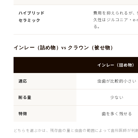
ハイブリッド
費用を抑えられるが、
久性はジルコニア・e-
セラミック
る。
インレー（詰め物）vs クラウン（被せ物）
インレー（詰め物）
適応
虫歯が比較的小さい
削る量
少ない
特徴
歯を多く残せる
どちらを選ぶかは、残存歯の量と虫歯の範囲によって歯科医師が判