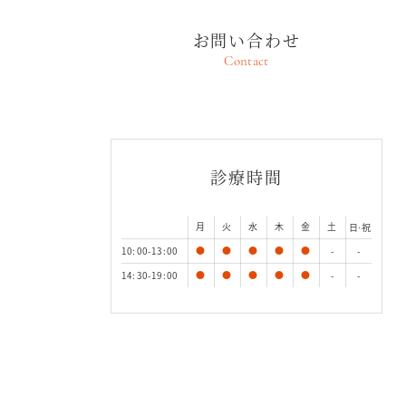
お問い合わせ
Contact
診療時間
月
火
水
木
金
土
日·祝
10:00-13:00
●
●
●
●
●
-
-
14:30-19:00
●
●
●
●
●
-
-