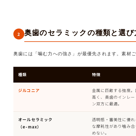
奥歯のセラミックの種類と選び
2
奥歯には「噛む力への強さ」が最優先されます。素材
種類
特徴
ジルコニア
金属に匹敵する強度。
高く、奥歯のインレー
ン双方に最適。
オールセラミック
透明感・審美性に優れ
な摩耗性があり噛み合
（e-max）
めない。