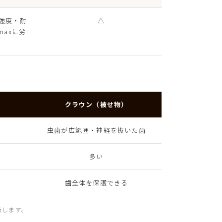
強度・耐
△
maxに劣
クラウン（被せ物）
虫歯が広範囲・神経を抜いた歯
多い
歯全体を保護できる
断します。