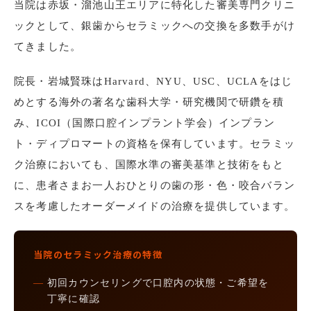
当院は赤坂・溜池山王エリアに特化した審美専門クリニ
ックとして、銀歯からセラミックへの交換を多数手がけ
てきました。
院長・岩城賢珠はHarvard、NYU、USC、UCLAをはじ
めとする海外の著名な歯科大学・研究機関で研鑽を積
み、ICOI（国際口腔インプラント学会）インプラン
ト・ディプロマートの資格を保有しています。セラミッ
ク治療においても、国際水準の審美基準と技術をもと
に、患者さまお一人おひとりの歯の形・色・咬合バラン
スを考慮したオーダーメイドの治療を提供しています。
当院のセラミック治療の特徴
—
初回カウンセリングで口腔内の状態・ご希望を
丁寧に確認