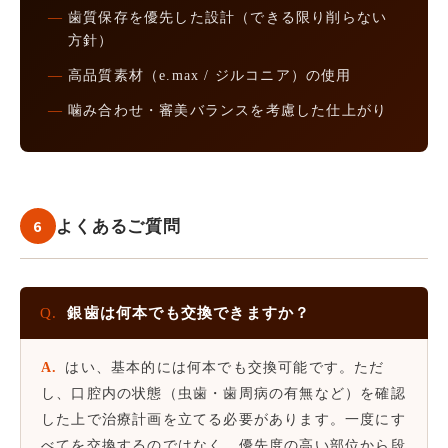
—
歯質保存を優先した設計（できる限り削らない
方針）
—
高品質素材（e.max / ジルコニア）の使用
—
噛み合わせ・審美バランスを考慮した仕上がり
6
よくあるご質問
Q.
銀歯は何本でも交換できますか？
A.
はい、基本的には何本でも交換可能です。ただ
し、口腔内の状態（虫歯・歯周病の有無など）を確認
した上で治療計画を立てる必要があります。一度にす
べてを交換するのではなく、優先度の高い部位から段