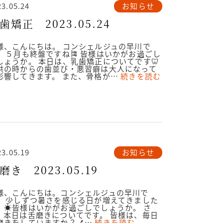
お知らせ
23.05.24
歯矯正 2023.05.24
様、こんにちは。 コンシェルジュの早川で
。 ５月も終盤ですね🎏 皆様はいかがお過ごし
しょうか。 本日は、乳歯矯正についてです🦷
供の時からの歯並び・悪習癖は大人になって
影響してきます。 また、骨格が…
続きを読む
お知らせ
23.05.19
磨き 2023.05.19
様、こんにちは。コンシェルジュの早川で
。 少しずつ暑さを感じる日が増えてきました
。☀️皆様はいかがお過ごしでしょうか。 さ
、本日は舌磨きについてです。 皆様は、毎日
磨きをしていますか？🪥…
続きを読む