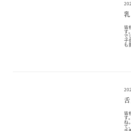
20
乳
皆
す
で
子
も
20
舌
皆
す
ね
て
舌