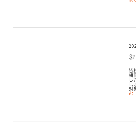
20
お
皆
梅
し
し
対
む