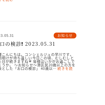
お知らせ
23.05.31
口の検診❗️ 2023.05.31
様こんにちは。コンシェルジュの早川です。
雨明けが待ち遠しい今日この頃、むしむしと
た日が続きますね☔️ 皆様はいかがお過ごしで
ょうか。 ～お知らせ～港区民20歳以上の方を
象とした「お口の検診」 40歳以…
続きを読