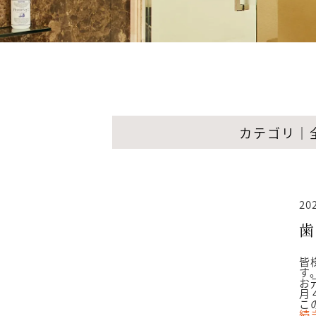
カテゴリ｜
20
歯
皆
す
お
月
こ
続