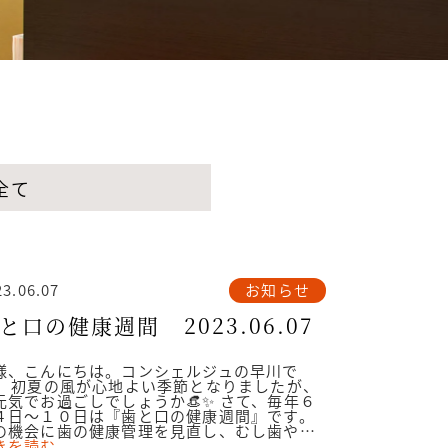
全て
お知らせ
23.06.07
と口の健康週間 2023.06.07
様、こんにちは。コンシェルジュの早川で
。 初夏の風が心地よい季節となりましたが、
元気でお過ごしでしょうか👒✨ さて、毎年６
４日～１０日は『歯と口の健康週間』です。
の機会に歯の健康管理を見直し、むし歯や…
きを読む