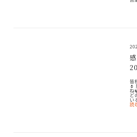
20
2
皆

ね
ど
い
読