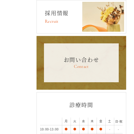
採用情報
Recruit
お問い合わせ
Contact
診療時間
月
火
水
木
金
土
日·祝
10:00-13:00
●
●
●
●
●
-
-