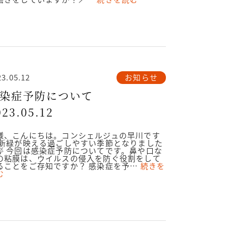
お知らせ
23.05.12
感染症予防について
023.05.12
様、こんにちは。コンシェルジュの早川です
 新緑が映える過ごしやすい季節となりました
🍃 今回は感染症予防についてです。鼻や口な
の粘膜は、ウイルスの侵入を防ぐ役割をして
ることをご存知ですか？ 感染症を予…
続きを
む