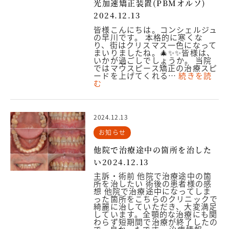
光加速矯正装置(PBMオルソ)
2024.12.13
皆様こんにちは。コンシェルジュ
の早川です。 本格的に寒くな
り、街はクリスマス一色になって
まいりましたね。🎄✨✨皆様は、
いかが過ごしでしょうか。 当院
ではマウスピース矯正の治療スピ
ードを上げてくれる…
続きを読
む
2024.12.13
お知らせ
他院で治療途中の箇所を治した
い2024.12.13
主訴・術前 他院で治療途中の箇
所を治したい 術後の患者様の感
想 他院で治療途中になってしま
った箇所をこちらのクリニックで
綺麗に治していただき、大変満足
しています。全顎的な治療にも関
わらず短期間で治療が終了したの