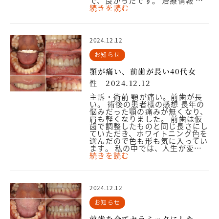
で、良かったです。 治療情報 …
続きを読む
2024.12.12
お知らせ
顎が痛い、前歯が長い40代女
性 2024.12.12
主訴・術前 顎が痛い。前歯が長
い。 術後の患者様の感想 長年の
悩みだった顎の痛みが無くなり、
肩も軽くなりました。 前歯は仮
歯で調整したものと同じ長さにし
ていただき、ホワイトニング色を
選んだので色も形も気に入ってい
ます。 私の中では、人生が変…
続きを読む
2024.12.12
お知らせ
前歯を全てセラミックにした