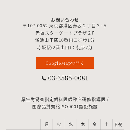
お問い合わせ
〒107-0052 東京都港区赤坂２丁目３-５
赤坂スターゲートプラザ２F
溜池山王駅10番出口徒歩1分
赤坂駅(2番出口)：徒歩7分
GoogleMapで開く
03-3585-0081
厚生労働省指定歯科医師臨床研修指導医 /
国際品質規格ISO9001認証施設
月
火
水
木
金
土
日·祝