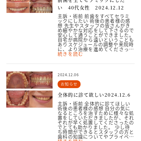
い 40代女性 2024.12.12
主訴・術前 前歯をすべてセラミ
ックにしたい 術後の患者様の感
想 先生やスタッフの皆さんがき
め細やかな対応をして下さるので
安心して通うことができました。
自宅が病院から遠いということも
ありスケジュールの調整や来院時
に、より治療を進めてくださっ…
続きを読む
2024.12.06
お知らせ
全体的に診て欲しい2024.12.6
主訴・術前 全体的に診てほしい
術後の患者様の感想 自分の気に
なるところを治すために様々な処
置をしていただきましたが、それ
ぞれが早く処置してくださったの
でとても助かりました。 少し待
ち時間ができるとスタッフの方と
歯科の知識についてやプライベ…