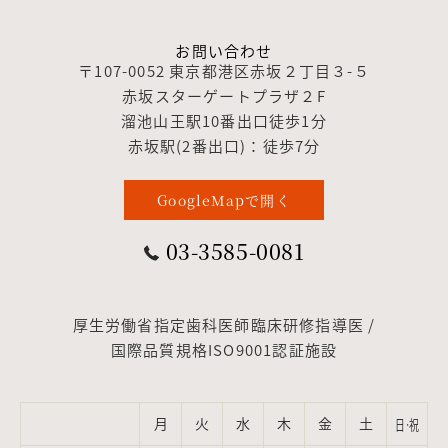
お問い合わせ
〒107-0052 東京都港区赤坂２丁目３-５
赤坂スターゲートプラザ２F
溜池山王駅10番出口徒歩1分
赤坂駅(2番出口)：徒歩7分
GoogleMapで開く
03-3585-0081
厚生労働省指定歯科医師臨床研修指導医 /
国際品質規格ISO9001認証施設
月
火
水
木
金
土
日·祝