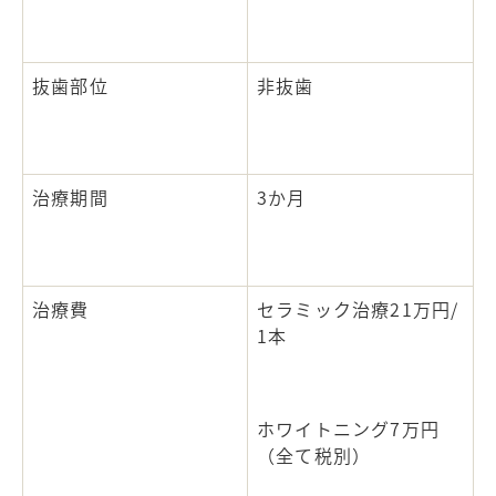
抜歯部位
非抜歯
治療期間
3
か月
治療費
セラミック治療
21
万円
/
1
本
ホワイトニング7
万円
（全て税別）