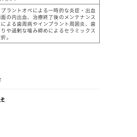
ンプラントオペによる一時的な炎症・出血
顔面の内出血、治療終了後のメンテナンス
足による歯周病やインプラント周囲炎、歯
しりや過剰な噛み締めによるセラミックス
破折。
方
うぞ