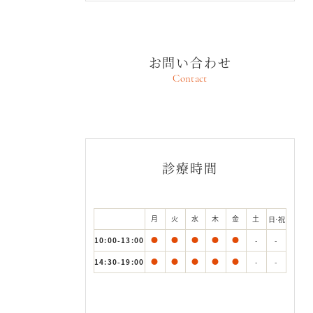
お問い合わせ
Contact
診療時間
月
火
水
木
金
土
日·祝
10:00-13:00
●
●
●
●
●
-
-
14:30-19:00
●
●
●
●
●
-
-