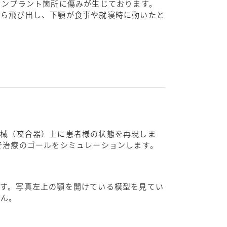
インプラント箇所に傷みが生じております。
から飛び出し、下顎が食事や就寝時に動いたと
器械（咬合器）上に患者様の状態を再現しま
で治療のゴールをシミュレーションします。
す。写真左上の顎を開けている模型を見てい
せん。