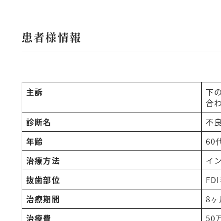
患者様情報
主訴
下
合
診断名
不
年齢
60
治療方法
イ
抜歯部位
FDI
治療期間
8ヶ
治療費
50