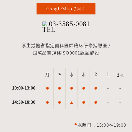
GoogleMapで開く
03-3585-0081
厚生労働省指定歯科医師臨床研修指導医 /
国際品質規格ISO9001認証施設
月
火
水
木
金
土
日·祝
10:00-13:00
-
-
●
●
●
●
●
14:30-18:30
-
-
●
●
▲
●
●
▲
水曜日：15:00～19:00