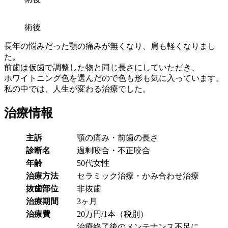
術後
長年の悩みだった顎の痛みが無くなり、肩も軽くなりまし
た。
前歯は仮歯で調整した物と同じ長さにしていただき、
ホワイトニング色を選んだので色も形も気に入っています。
私の中では、人生が変わる治療でした。
治療情報
主訴
顎の痛み・前歯の長さ
診断名
過剰咬合・不正咬合
年齢
50代女性
治療方法
セラミック治療・かみ合わせ治療
抜歯部位
非抜歯
治療期間
3ヶ月
治療費
20万円/1本（税別）
治療終了後のメンテナンス不足に