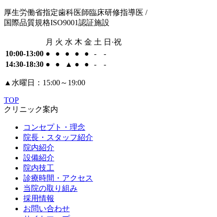
厚生労働省指定歯科医師臨床研修指導医 /
国際品質規格ISO9001認証施設
月
火
水
木
金
土
日·祝
10:00-13:00
●
●
●
●
●
-
-
14:30-18:30
●
●
▲
●
●
-
-
▲
水曜日：15:00～19:00
TOP
クリニック案内
コンセプト・理念
院長・スタッフ紹介
院内紹介
設備紹介
院内技工
診療時間・アクセス
当院の取り組み
採用情報
お問い合わせ