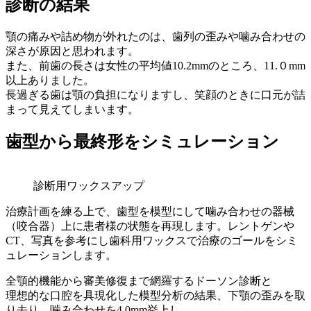
診断の結果
顎の痛みや詰め物が外れたのは、歯列の歪みや噛み合わせの
深さが原因と思われます。
また、前歯の長さは女性の平均値10.2mmのところ、11.０mm
以上ありました。
長過ぎる歯は顎の負担になりますし、笑顔のときに口元が詰
まって見えてしまいます。
歯型から最終形をシミュレーション
診断用ワックスアップ
治療計画を練る上で、歯型を模型にして噛み合わせの器械
（咬合器）上に患者様の状態を再現します。レントゲンや
CT、写真を参考にし歯科用ワックスで治療のゴールをシミ
ュレーションします。
全顎的機能から審美修復まで網羅するドーソン診断と
理想的な口腔を具現化した模型分析の結果、下顎の歪みを取
り去り、噛み合わせを4.0mm挙上し、