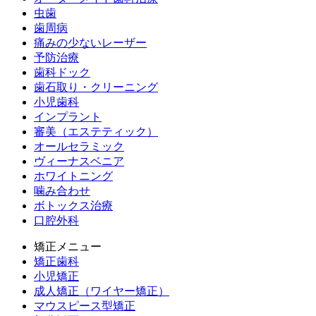
虫歯
歯周病
痛みの少ないレーザー
予防治療
歯科ドック
歯石取り・クリーニング
小児歯科
インプラント
審美（エステティック）
オールセラミック
ヴィーナスベニア
ホワイトニング
噛み合わせ
ボトックス治療
口腔外科
矯正メニュー
矯正歯科
小児矯正
成人矯正（ワイヤー矯正）
マウスピース型矯正