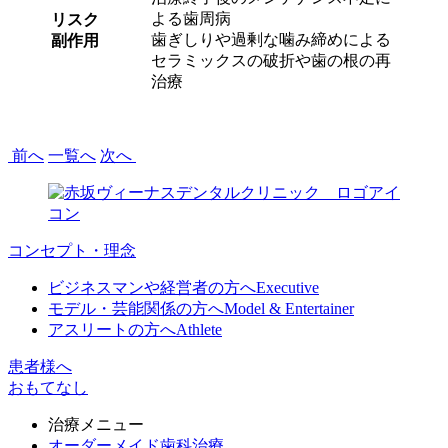
よる歯周病
リスク
歯ぎしりや過剰な噛み締めによる
副作用
セラミックスの破折や歯の根の再
治療
前へ
一覧へ
次へ
コンセプト・理念
ビジネスマンや経営者の方へ
Executive
モデル・芸能関係の方へ
Model & Entertainer
アスリートの方へ
Athlete
患者様へ
おもてなし
治療メニュー
オーダーメイド歯科治療