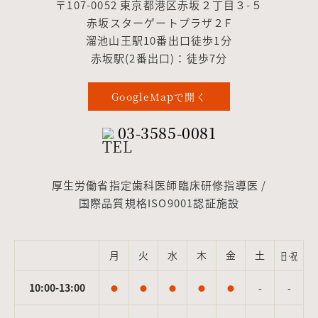
〒107-0052 東京都港区赤坂２丁目３-５
赤坂スターゲートプラザ２F
溜池山王駅10番出口徒歩1分
赤坂駅(2番出口)：徒歩7分
GoogleMapで開く
03-3585-0081
厚生労働省指定歯科医師臨床研修指導医 /
国際品質規格ISO9001認証施設
月
火
水
木
金
土
日·祝
10:00-13:00
-
-
●
●
●
●
●