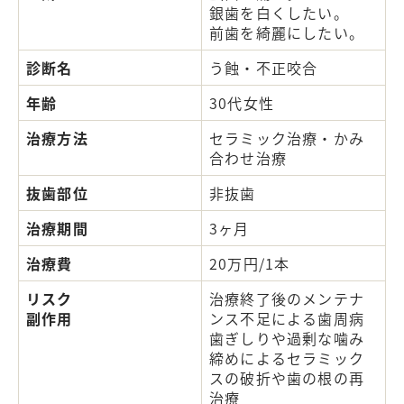
銀歯を白くしたい。
前歯を綺麗にしたい。
診断名
う蝕・不正咬合
年齢
30代女性
治療方法
セラミック治療・かみ
合わせ治療
抜歯部位
非抜歯
治療期間
3ヶ月
治療費
20万円/1本
リスク
治療終了後のメンテナ
副作用
ンス不足による歯周病
歯ぎしりや過剰な噛み
締めによるセラミック
スの破折や歯の根の再
治療