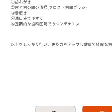
①歯みがき
②歯と歯の間の清掃(フロス・歯間ブラシ)
③舌磨き
④洗口液でゆすぐ
⑤定期的な歯科医院でのメンテナンス
以上をしっかり行い、免疫力をアップし健康で綺麗な