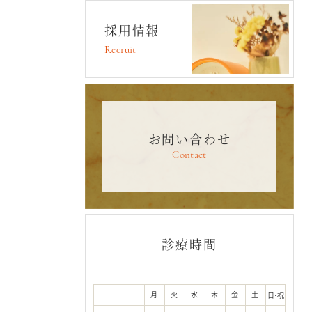
採用情報
Recruit
お問い合わせ
Contact
診療時間
月
火
水
木
金
土
日·祝