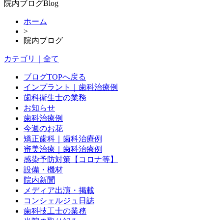
院内ブログ
Blog
ホーム
>
院内ブログ
カテゴリ｜全て
ブログTOPへ戻る
インプラント｜歯科治療例
歯科衛生士の業務
お知らせ
歯科治療例
今週のお花
矯正歯科｜歯科治療例
審美治療｜歯科治療例
感染予防対策【コロナ等】
設備・機材
院内新聞
メディア出演・掲載
コンシェルジュ日誌
歯科技工士の業務