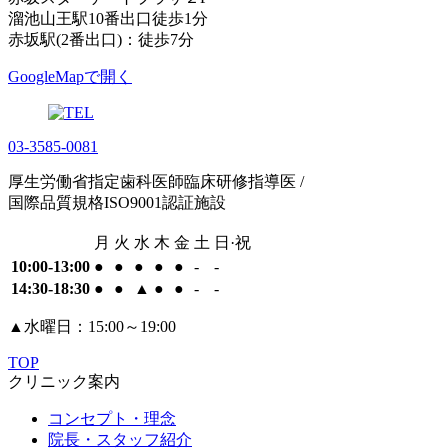
溜池山王駅10番出口徒歩1分
赤坂駅(2番出口)：徒歩7分
GoogleMapで開く
03-3585-0081
厚生労働省指定歯科医師臨床研修指導医 /
国際品質規格ISO9001認証施設
月
火
水
木
金
土
日·祝
10:00-13:00
●
●
●
●
●
-
-
14:30-18:30
●
●
▲
●
●
-
-
▲
水曜日：15:00～19:00
TOP
クリニック案内
コンセプト・理念
院長・スタッフ紹介