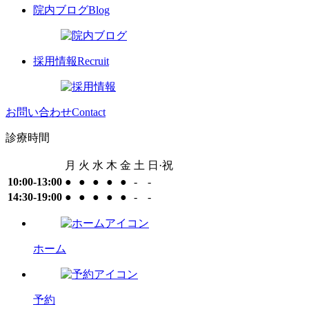
院内ブログ
Blog
採用情報
Recruit
お問い合わせ
Contact
診療時間
月
火
水
木
金
土
日·祝
10:00-13:00
●
●
●
●
●
-
-
14:30-19:00
●
●
●
●
●
-
-
ホーム
予約