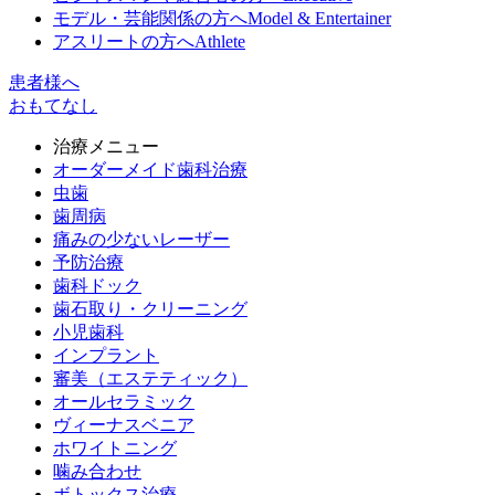
モデル・芸能関係の方へ
Model & Entertainer
アスリートの方へ
Athlete
患者様へ
おもてなし
治療メニュー
オーダーメイド歯科治療
虫歯
歯周病
痛みの少ないレーザー
予防治療
歯科ドック
歯石取り・クリーニング
小児歯科
インプラント
審美（エステティック）
オールセラミック
ヴィーナスベニア
ホワイトニング
噛み合わせ
ボトックス治療