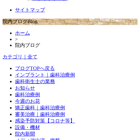
サイトマップ
院内ブログ
Blog
ホーム
>
院内ブログ
カテゴリ｜全て
ブログTOPへ戻る
インプラント｜歯科治療例
歯科衛生士の業務
お知らせ
歯科治療例
今週のお花
矯正歯科｜歯科治療例
審美治療｜歯科治療例
感染予防対策【コロナ等】
設備・機材
院内新聞