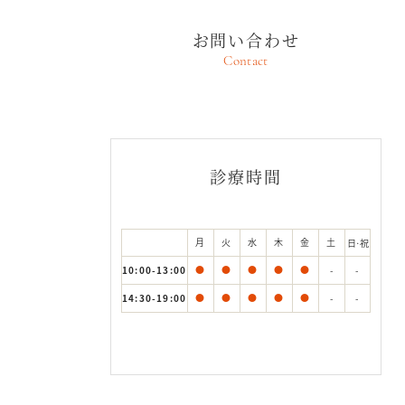
お問い合わせ
Contact
診療時間
月
火
水
木
金
土
日·祝
10:00-13:00
●
●
●
●
●
-
-
14:30-19:00
●
●
●
●
●
-
-