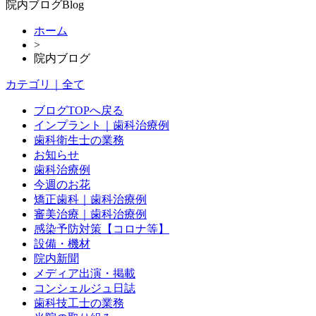
院内ブログ
Blog
ホーム
>
院内ブログ
カテゴリ｜全て
ブログTOPへ戻る
インプラント｜歯科治療例
歯科衛生士の業務
お知らせ
歯科治療例
今週のお花
矯正歯科｜歯科治療例
審美治療｜歯科治療例
感染予防対策【コロナ等】
設備・機材
院内新聞
メディア出演・掲載
コンシェルジュ日誌
歯科技工士の業務