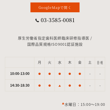
GoogleMapで開く
03-3585-0081
厚生労働省指定歯科医師臨床研修指導医 /
国際品質規格ISO9001認証施設
月
火
水
木
金
土
日·祝
10:00-13:00
-
-
●
●
●
●
●
14:30-18:30
-
-
●
●
▲
●
●
▲
水曜日：15:00～19:00