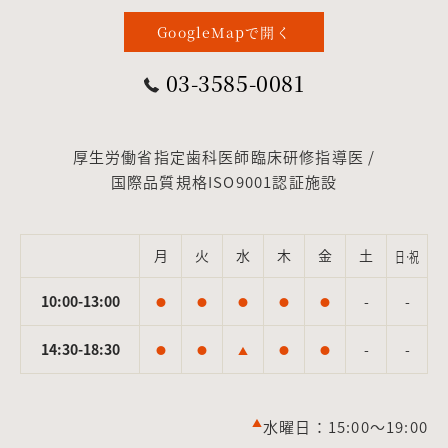
GoogleMapで開く
03-3585-0081
厚生労働省指定歯科医師臨床研修指導医 /
国際品質規格ISO9001認証施設
月
火
水
木
金
土
日·祝
10:00-13:00
-
-
●
●
●
●
●
14:30-18:30
-
-
●
●
▲
●
●
▲
水曜日：15:00～19:00