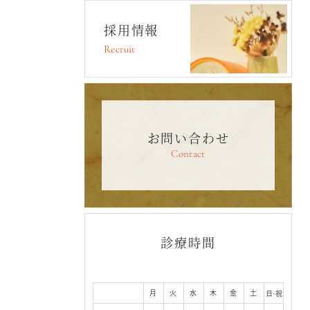
採用情報
Recruit
お問い合わせ
Contact
診療時間
月
火
水
木
金
土
日·祝