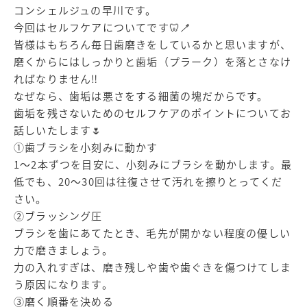
コンシェルジュの早川です。
今回はセルフケアについてです🦷🪥
皆様はもちろん毎日歯磨きをしているかと思いますが、
磨くからにはしっかりと歯垢（プラーク）を落とさなけ
ればなりません‼️
なぜなら、歯垢は悪さをする細菌の塊だからです。
歯垢を残さないためのセルフケアのポイントについてお
話しいたします🌷
①歯ブラシを小刻みに動かす
1～2本ずつを目安に、小刻みにブラシを動かします。最
低でも、20～30回は往復させて汚れを擦りとってくだ
さい。
②ブラッシング圧
ブラシを歯にあてたとき、毛先が開かない程度の優しい
力で磨きましょう。
力の入れすぎは、磨き残しや歯や歯ぐきを傷つけてしま
う原因になります。
③磨く順番を決める