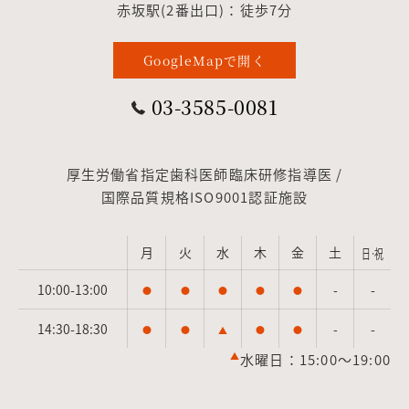
赤坂駅(2番出口)：徒歩7分
GoogleMapで開く
03-3585-0081
厚生労働省指定歯科医師臨床研修指導医 /
国際品質規格ISO9001認証施設
月
火
水
木
金
土
日·祝
10:00-13:00
-
-
●
●
●
●
●
14:30-18:30
-
-
●
●
▲
●
●
▲
水曜日：15:00～19:00