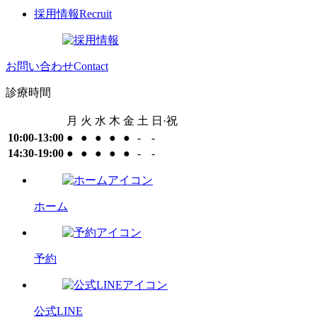
採用情報
Recruit
お問い合わせ
Contact
診療時間
月
火
水
木
金
土
日·祝
10:00-13:00
●
●
●
●
●
-
-
14:30-19:00
●
●
●
●
●
-
-
ホーム
予約
公式LINE