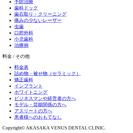
予防治療
歯科ドック
歯石取り・クリーニング
痛みの少ないレーザー
虫歯
口腔外科
小児歯科
治療例
料金 / その他
料金表
詰め物・被せ物（セラミック）
矯正歯科
インプラント
ホワイトニング
ビジネスマンや経営者の方へ
モデル・芸能関係の方へ
アスリートの方へ
患者様へのおもてなし
Copyright©︎ AKASAKA VENUS DENTAL CLINIC.