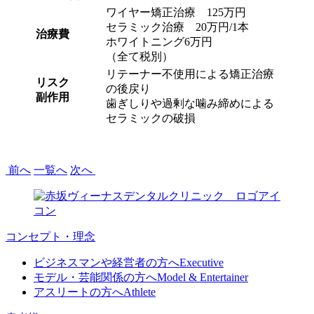
ワイヤー矯正治療 125万円
セラミック治療 20万円/1本
治療費
ホワイトニング6万円
（全て税別）
リテーナー不使用による矯正治療
リスク
の後戻り
副作用
歯ぎしりや過剰な噛み締めによる
セラミックの破損
前へ
一覧へ
次へ
コンセプト・理念
ビジネスマンや経営者の方へ
Executive
モデル・芸能関係の方へ
Model & Entertainer
アスリートの方へ
Athlete