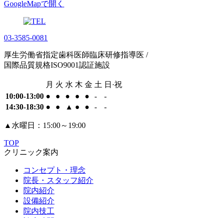
GoogleMapで開く
03-3585-0081
厚生労働省指定歯科医師臨床研修指導医 /
国際品質規格ISO9001認証施設
月
火
水
木
金
土
日·祝
10:00-13:00
●
●
●
●
●
-
-
14:30-18:30
●
●
▲
●
●
-
-
▲
水曜日：15:00～19:00
TOP
クリニック案内
コンセプト・理念
院長・スタッフ紹介
院内紹介
設備紹介
院内技工