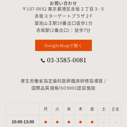
お問い合わせ
〒107-0052 東京都港区赤坂２丁目３-５
赤坂スターゲートプラザ２F
溜池山王駅10番出口徒歩1分
赤坂駅(2番出口)：徒歩7分
GoogleMapで開く
03-3585-0081
厚生労働省指定歯科医師臨床研修指導医 /
国際品質規格ISO9001認証施設
月
火
水
木
金
土
日·祝
10:00-13:00
-
-
●
●
●
●
●