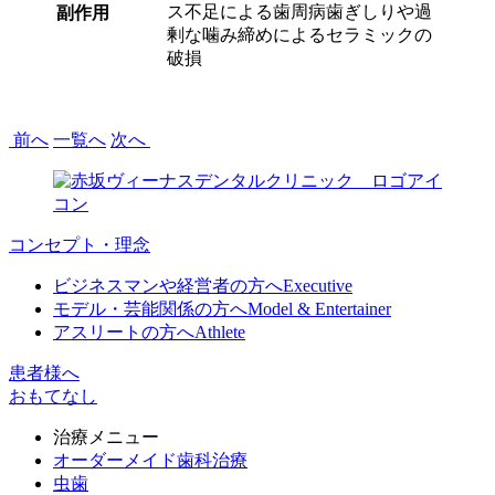
ス不足による歯周病歯ぎしりや過
副作用
剰な噛み締めによるセラミックの
破損
前へ
一覧へ
次へ
コンセプト・理念
ビジネスマンや経営者の方へ
Executive
モデル・芸能関係の方へ
Model & Entertainer
アスリートの方へ
Athlete
患者様へ
おもてなし
治療メニュー
オーダーメイド歯科治療
虫歯