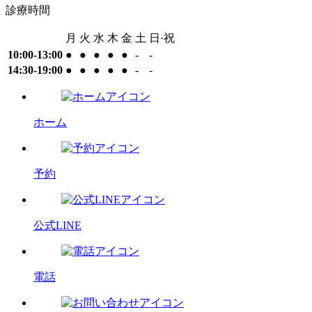
診療時間
月
火
水
木
金
土
日·祝
10:00-13:00
●
●
●
●
●
-
-
14:30-19:00
●
●
●
●
●
-
-
ホーム
予約
公式LINE
電話