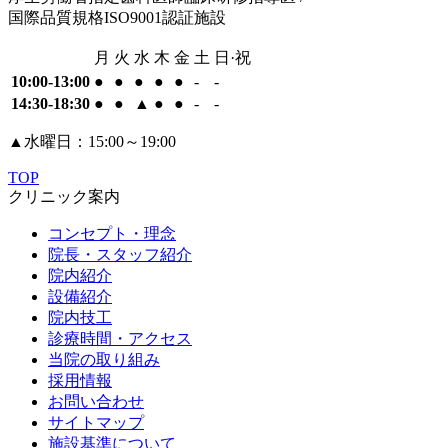
国際品質規格ISO9001認証施設
月
火
水
木
金
土
日·祝
10:00-13:00
●
●
●
●
●
-
-
14:30-18:30
●
●
▲
●
●
-
-
▲
水曜日：15:00～19:00
TOP
クリニック案内
コンセプト・理念
院長・スタッフ紹介
院内紹介
設備紹介
院内技工
診療時間・アクセス
当院の取り組み
採用情報
お問い合わせ
サイトマップ
施設基準について