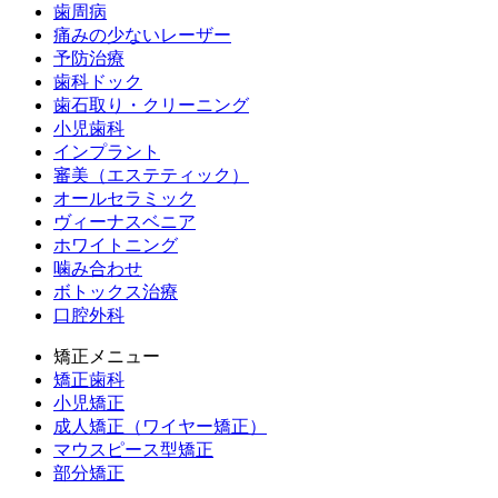
歯周病
痛みの少ないレーザー
予防治療
歯科ドック
歯石取り・クリーニング
小児歯科
インプラント
審美（エステティック）
オールセラミック
ヴィーナスベニア
ホワイトニング
噛み合わせ
ボトックス治療
口腔外科
矯正メニュー
矯正歯科
小児矯正
成人矯正（ワイヤー矯正）
マウスピース型矯正
部分矯正