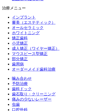
治療メニュー
インプラント
審美（エステティック）
オールセラミック
ホワイトニング
矯正歯科
小児矯正
成人矯正（ワイヤー矯正）
マウスピース型矯正
部分矯正
歯周病
オーダーメイド歯科治療
噛み合わせ
予防治療
歯科ドック
歯石取り・クリーニング
痛みの少ないレーザー
虫歯
口腔外科