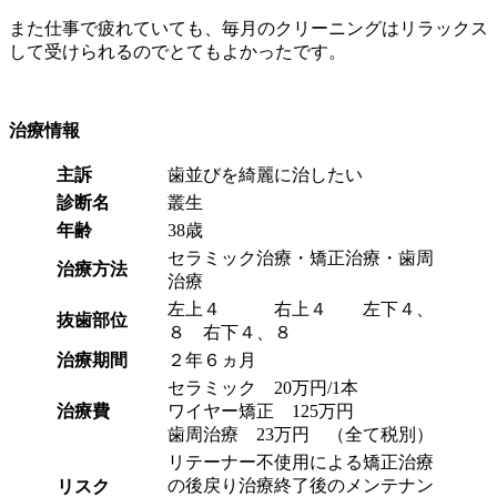
また仕事で疲れていても、毎月のクリーニングはリラックス
して受けられるのでとてもよかったです。
治療情報
主訴
歯並びを綺麗に治したい
診断名
叢生
年齢
38歳
セラミック治療・矯正治療・歯周
治療方法
治療
左上４ 右上４ 左下４、
抜歯部位
８ 右下４、８
治療期間
２年６ヵ月
セラミック 20万円/1本
治療費
ワイヤー矯正 125万円
歯周治療 23万円 （全て税別）
リテーナー不使用による矯正治療
の後戻り治療終了後のメンテナン
リスク