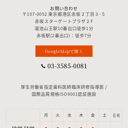
お問い合わせ
〒107-0052 東京都港区赤坂２丁目３-５
赤坂スターゲートプラザ２F
溜池山王駅10番出口徒歩1分
赤坂駅(2番出口)：徒歩7分
GoogleMapで開く
03-3585-0081
厚生労働省指定歯科医師臨床研修指導医 /
国際品質規格ISO9001認証施設
月
火
水
木
金
土
日·祝
10:00-13:00
-
-