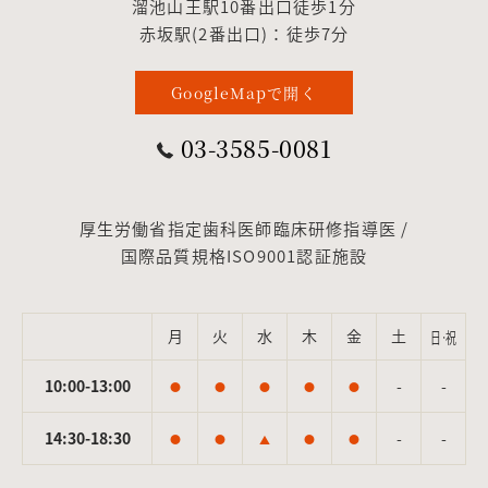
溜池山王駅10番出口徒歩1分
赤坂駅(2番出口)：徒歩7分
GoogleMapで開く
03-3585-0081
厚生労働省指定歯科医師臨床研修指導医 /
国際品質規格ISO9001認証施設
月
火
水
木
金
土
日·祝
10:00-13:00
-
-
●
●
●
●
●
14:30-18:30
-
-
●
●
▲
●
●