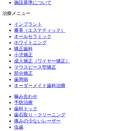
施設基準について
治療メニュー
インプラント
審美（エステティック）
オールセラミック
ホワイトニング
矯正歯科
小児矯正
成人矯正（ワイヤー矯正）
マウスピース型矯正
部分矯正
歯周病
オーダーメイド歯科治療
噛み合わせ
予防治療
歯科ドック
歯石取り・クリーニング
痛みの少ないレーザー
虫歯