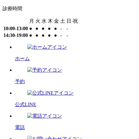
診療時間
月
火
水
木
金
土
日·祝
10:00-13:00
●
●
●
●
●
-
-
14:30-19:00
●
●
●
●
●
-
-
ホーム
予約
公式LINE
電話