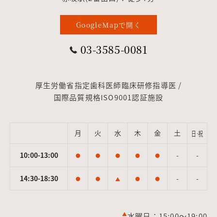
GoogleMapで開く
03-3585-0081
厚生労働省指定歯科医師臨床研修指導医 /
国際品質規格ISO9001認証施設
月
火
水
木
金
土
日·祝
10:00-13:00
-
-
●
●
●
●
●
14:30-18:30
-
-
●
●
▲
●
●
▲
水曜日：15:00～19:00