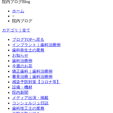
院内ブログ
Blog
ホーム
>
院内ブログ
カテゴリ｜全て
ブログTOPへ戻る
インプラント｜歯科治療例
歯科衛生士の業務
お知らせ
歯科治療例
今週のお花
矯正歯科｜歯科治療例
審美治療｜歯科治療例
感染予防対策【コロナ等】
設備・機材
院内新聞
メディア出演・掲載
コンシェルジュ日誌
歯科技工士の業務