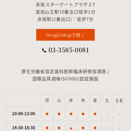
赤坂スターゲートプラザ２F
溜池山王駅10番出口徒歩1分
赤坂駅(2番出口)：徒歩7分
GoogleMapで開く
03-3585-0081
厚生労働省指定歯科医師臨床研修指導医 /
国際品質規格ISO9001認証施設
月
火
水
木
金
土
日·祝
10:00-13:00
-
-
●
●
●
●
●
14:30-18:30
-
-
●
●
▲
●
●