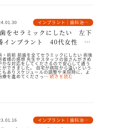
インプラント｜歯科治療
24.01.30
例
歯をセラミックにしたい 左下
番インプラント 40代女性
024.1.30
訴・術前 前歯を全てセラミックにしたい 術後
患者様の感想 先生やスタッフの皆さんがきめ
やかな対応をしてくださるので安心して通う
とができました。 自宅が病院から遠いという
ともありスケジュールの調整や来院時に、よ
治療を進めてくださっ…
続きを読む
インプラント｜歯科治療
23.01.16
例