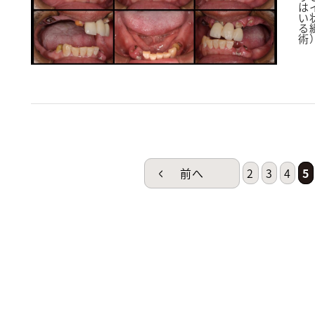
n
は
い
る
術
前へ
2
3
4
5