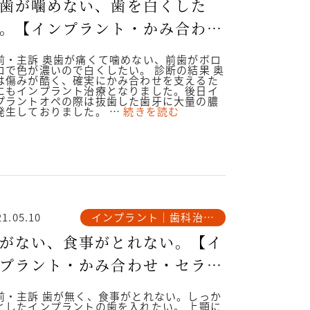
歯が噛めない、歯を白くした
。【インプラント・かみ合わ
・セラミック治療例】40代男
前・主訴 奥歯が痛くて噛めない、前歯がボロ
ロで色が濃いので白くしたい。 診断の結果 奥
 y996.20180104
は傷みが酷く、確実にかみ合わせを支えるた
にもインプラント治療となりました。後日イ
プラントオペの際は抜歯した歯牙に大量の膿
発生しておりました。 …
続きを読む
インプラント｜歯科治療
21.05.10
例
がない、食事がとれない。【イ
プラント・かみ合わせ・セラミ
ク治療例】50代男性
前・主訴 歯が無く、食事がとれない。しっか
としたインプラントの歯を入れたい。 上顎に