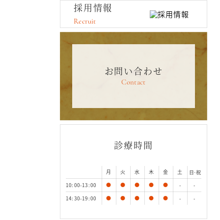
採用情報
Recruit
お問い合わせ
Contact
診療時間
月
火
水
木
金
土
日·祝
10:00-13:00
●
●
●
●
●
-
-
14:30-19:00
●
●
●
●
●
-
-