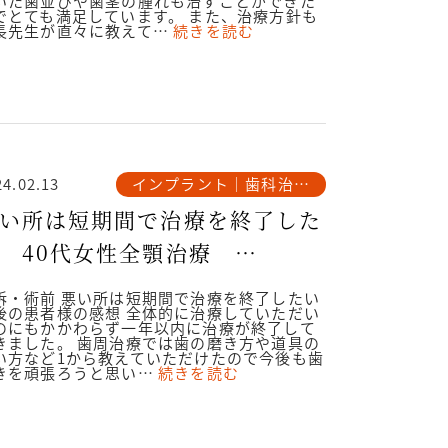
いた歯並びや歯茎の腫れも治すことができた
でとても満足しています。 また、治療方針も
長先生が直々に教えて…
続きを読む
インプラント｜歯科治療
24.02.13
例
い所は短期間で治療を終了した
 40代女性全顎治療
024.2.13
訴・術前 悪い所は短期間で治療を終了したい
後の患者様の感想 全体的に治療していただい
のにもかかわらず一年以内に治療が終了して
きました。 歯周治療では歯の磨き方や道具の
い方など1から教えていただけたので今後も歯
きを頑張ろうと思い…
続きを読む