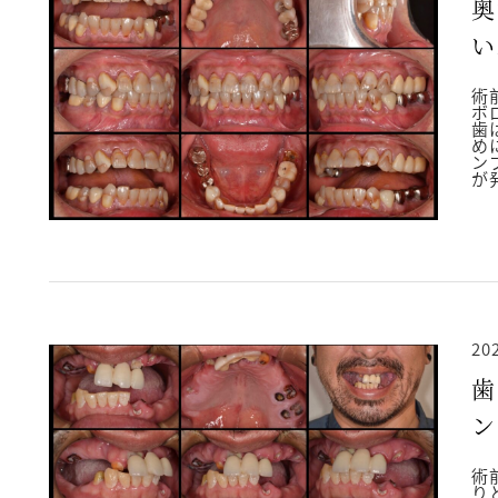
奥
い
せ
術
ボ
性
歯
め
ン
が
20
歯
ン
ッ
術
り