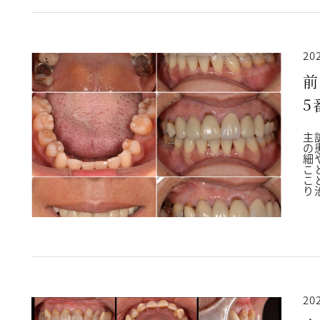
20
前
5
2
主
の
細
こ
こ
り
20