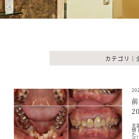
カテゴリ｜
20
前
2
主
想
た