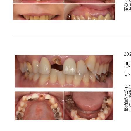
て
の
院
20
悪
い
2
主
術
た
驚
使
磨