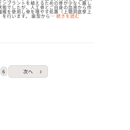
1421.20190624
インプラントを植えるための骨が少なく厳し
状態でしたが、人工骨とご自身の血液から作
繊維を使用し骨を増やす処置（上顎洞底挙上
）を行います。 歯型から…
続きを読む
6
次へ