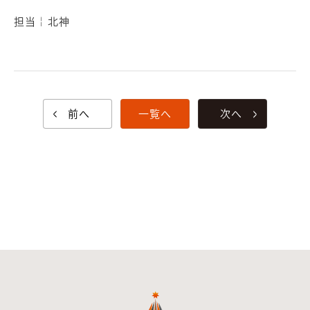
担当￤北神
前へ
一覧へ
次へ